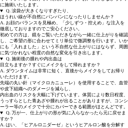
に施術いたします。
Q.
涙袋が大きくなりすぎたり、
ほうれい線が不自然にパンパンになったりしませんか？
A.
お顔のバランスを見極め、「少しずつ・控えめ」な注入を
徹底しておりますのでご安心ください。
初めての方は、鏡をご覧いただきながら一緒に仕上がりを確認
し、ご希望の形に合わせてミリ単位で微調整を行います。いか
にも「入れました」という不自然な仕上がりにはならず、周囲
に気づかれない程度の自然な変化を引き出します。
Q.
施術後の腫れや内出血は
目立ちますか？すぐにメイクをして帰れますか？
A.
ダウンタイムは非常に短く、直後からメイクをしてお帰り
いただけます。
先端の丸い針（マイクロカニューレ）を使用することで、血管
や皮下組織へのダメージを減らし、
内出血のリスクを大幅に下げています。体質により数日程度、
うっすらとした青あざや腫れが出ることがありますが、コンシ
ーラー等のメイクで十分にカバーできる範囲がほとんどです。
Q.
万が一、仕上がりの形が気に入らなかったら元に戻せま
すか？
A.
はい、「ヒアルロニダーゼ」というヒアルロン酸を分解す