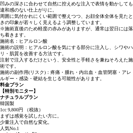
凹みの深さに合わせて自然に控えめな注入で表情を動かしても
違和感のない仕上がりに。
周囲に気付かれにくい範囲で整えつつ、お顔全体全体を見たと
きの印象が若々しく見えるよう調整しています。
※施術直後のため軽度の赤みがありますが、通常は翌日には落
ち着きます。
施術名：
ヒアルロン酸
施術の説明：
ヒアルロン酸を気にする部分に注入し、シワやハ
リ・肌質を改善する方法です。
注射で注入するだけという、安全性と手軽さを兼ねそろえた施
術です。
施術の副作用(リスク)：
疼痛・腫れ・内出血・血管閉塞・アレ
ルギー・感染・硬結を生じる可能性があります。
料金プラン
【特別モニター】
ナチュラルプラン
韓国製
1cc
9,800
円
（税抜）
まずは感覚を試したい方に。
少量注入で自然な変化。
人気No.1