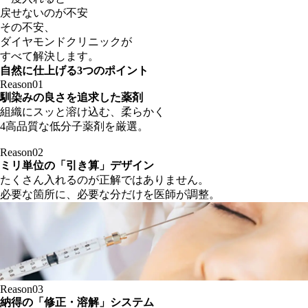
戻せないのが不安
その不安、
ダイヤモンドクリニックが
すべて解決します。
自然に仕上げる3つのポイント
Reason
01
馴染みの良さを追求した薬剤
組織にスッと溶け込む、柔らかく
4高品質な低分子薬剤を厳選。
Reason
02
ミリ単位の「引き算」デザイン
たくさん入れるのが正解ではありません。
必要な箇所に、必要な分だけを医師が調整。
Reason
03
納得の「修正・溶解」システム