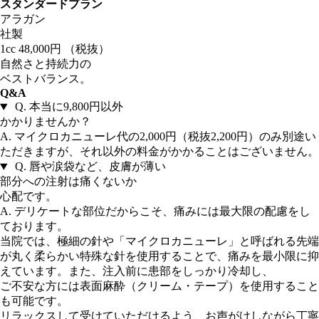
スタンダードプラン
アラガン
社製
1cc
48,000
円
（税抜）
自然さと持続力の
ベストバランス。
Q&A
Q.
本当に9,800円以外
かかりませんか？
A.
マイクロカニューレ代の2,000円（税抜2,200円）のみ別途い
ただきますが、それ以外の料金がかかることはございません。
Q.
唇や涙袋など、皮膚が薄い
部分への注射は痛くないか
心配です。
A.
デリケートな部位だからこそ、痛みには最大限の配慮をし
ております。
当院では、極細の針や「マイクロカニューレ」と呼ばれる先端
が丸く柔らかい特殊な針を使用することで、痛みを最小限に抑
えています。また、注入前に患部をしっかり冷却し、
ご不安な方には表面麻酔（クリーム・テープ）を使用すること
も可能です。
リラックスして受けていただけるよう、お声がけしながら丁寧