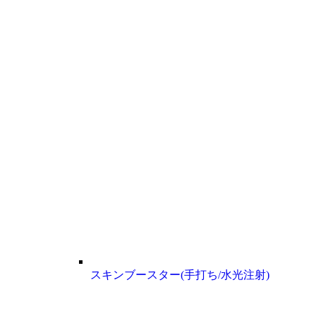
スキンブースター(手打ち/水光注射)